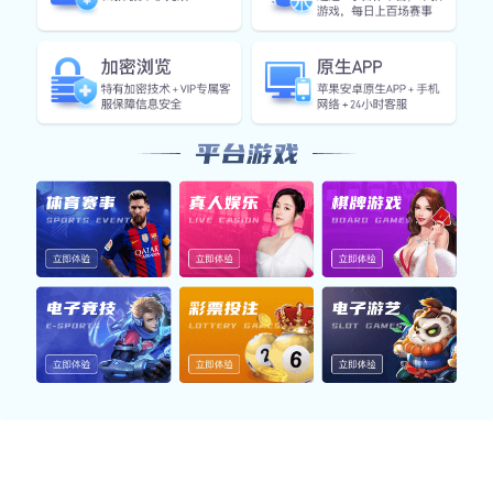
此外，卡塔尔作为一个正在崛起的新兴足球市场，其
联赛发展迅速，但面对如此突发状况，管理层必须迅
速决策以维护赛事正常秩序。这一切让人们开始思
考，在全球化时代下，一个国家内部情况如何能够直
接影响到其文化与体育产业的发展。
2、赛事暂停对球迷和球队影响
对于热爱足球的球迷而言，本周末本应是期待已久的
一场盛宴，但突然宣布比赛暂停，无疑让他们感到失
望与困惑。很多球迷原本已经提前购票，并安排好了
观赛计划，如今却不得不临时变更安排。这种突发状
况无疑打乱了他们原有的生活节奏。
另一方面，对参与比赛的球队来说，赛事停摆同样带
来了挑战。训练计划需要重新调整，队员们在心理上