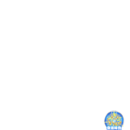
也需要适应这样突如其来的变化。一些球队已经为此
进行了特别会议，以讨论如何在接下来的时间里保持
状态。此外，对于一些争夺联赛冠军或者保级名额的
球队来说，这样的不确定性可能会直接影响他们在后
续比赛中的表现。
同时，不少俱乐部也开始利用社交媒体与球迷进行互
动，希望通过线上活动来缓解因比赛取消而产生的不
满情绪。在这样的情况下，俱乐部与球迷之间的关系
显得尤为重要，他们共同面对着这一突发状况。而这
种互动方式或许也为未来类似事件提供了一种新的解
决思路。
3、媒体对此事件反应
随着新闻不断更新，各大媒体纷纷对此事件进行了报