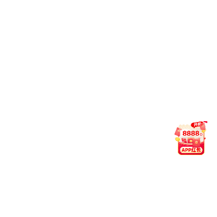
最终，这场因为紧急警报引起赛事暂停所引发的话
题，将会持续受到关注。不仅因为它关乎体育界，还
涉及到社会生活中更深层次的问题，例如公共安全、
危机管理等。因此，从这一角度看，媒体并不是单纯
地报道事实，而是在推动整体社会对话与讨论。
4、未来发展趋势探讨
展望未来，为了避免类似事情再次发生，各国政府以
及相关运动管理机构亟需建立更完善、更灵活的应急
预案。在面对不可预测情况时，应当能够快速响应，
并制定针对性的措施，以最大限度减少对社会活动及
经济发展的负面影响。同时，加强国际间的信息共享
也是非常重要的一环，可以提高整体防范能力。
另外，在技术日益发展的今天，通过数字科技手段提