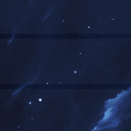
许的？
？
荣誉与成就
育 在多个国际赛事科技平台评比中脱颖而出，持续提升安全性与观