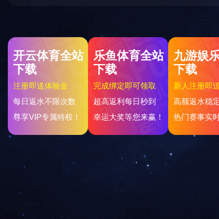
亚洲体育服务平台大奖
2022 年度综合类数字体育平台荣誉奖项，肯定平
台服务能力。