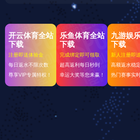
ng体育从多个
身份认证层