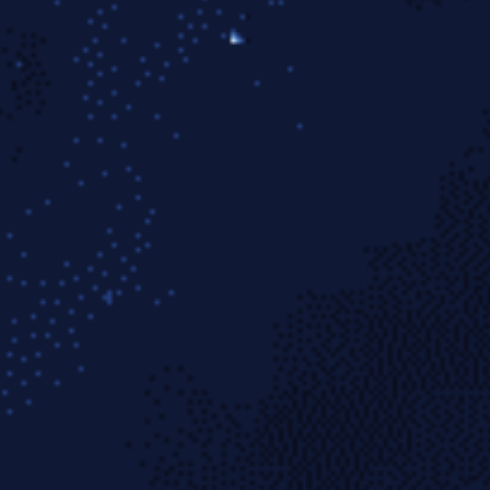
AI监控
风控预警
系统实时分析登录频率、操作路径等指标，提前
发现可疑行为并及时响应。