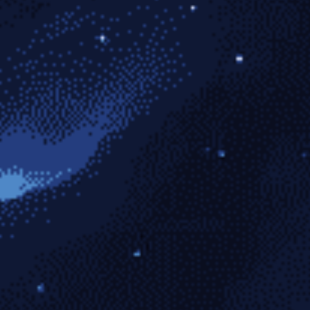
现ng体育比想象中更流畅，数据更新
本。特
快，还能设定提醒，功能挺全。
体育·
节上
小林 · 广州
已验证用户
n